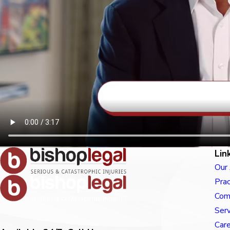
Lin
Our
Prac
Com
Ser
Car