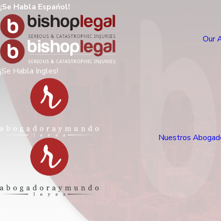
¡Se Habla Espańol!
Our 
¡Se Habla Ingles!
Nuestros Abogad