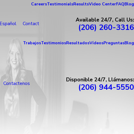
Careers
Testimonials
Results
Video Center
FAQ
Blog
Available 24/7, Call Us:
Español
Contact
(206) 260-3316
Trabajos
Testimonios
Resultados
Vídeos
Preguntas
Blog
Disponible 24/7, Llámanos:
Contactenos
(206) 944-5550