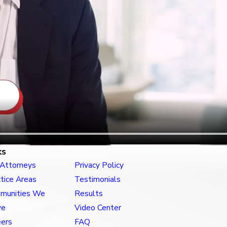
ks
 Attorneys
Privacy Policy
tice Areas
Testimonials
munities We
Results
ve
Video Center
eers
FAQ