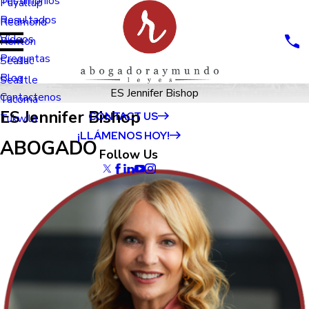
Testimonios
Puyallup
Resultados
Redmond
Vídeos
Renton
Preguntas
Seatac
Blog
Seattle
ES Jennifer Bishop
Contactenos
Tacoma
ES Jennifer Bishop
CONTACT US
Tukwila
¡LLÁMENOS HOY!
ABOGADO
Follow Us