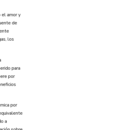
o el amor y
fuente de
mente
gas, los
a
erido para
uere por
neficios
mica por
 equivalente
do a
mación sobre