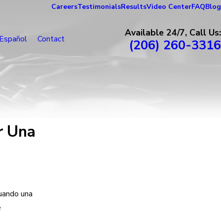
Careers
Testimonials
Results
Video Center
FAQ
Blog
Available 24/7, Call Us:
Español
Contact
(206) 260-3316
r Una
uando una
e