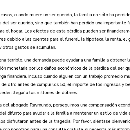
asos, cuando muere un ser querido, la familia no sólo ha perdid
a del ser querido, sino que también han perdido una importante 
ara el hogar. Los efectos de esta pérdida pueden ser financiera
s debido a las cuentas para el funeral, la hipoteca, la renta, el 
y otros gastos se acumulan.
na terrible, una demanda puede ayudar a una familia a obtener l
ón monetaria por los daños económicos de la pérdida del ser qu
carga financiera. Incluso cuando alguien con un trabajo promedio m
 de otro antes de cumplir los 50, el importe de los ingresos y be
ueden llegar a los millones de dólares.
ina del abogado Raymundo, perseguimos una compensación econó
del difunto para ayudar a la familia a mantener un estilo de vida
los disfrutaron antes de la tragedia. Por favor, siéntase bienveni
 con nosotros para una consulta gratuita, si necesita más infor