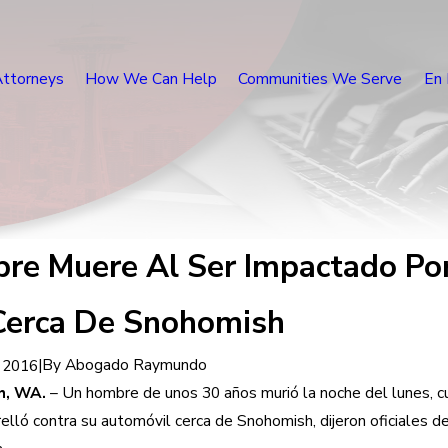
Attorneys
How We Can Help
Communities We Serve
En 
re Muere Al Ser Impactado Po
Cerca De Snohomish
|
By
Abogado Raymundo
, 2016
h, WA.
– Un hombre de unos 30 años murió la noche del lunes, c
elló contra su automóvil cerca de Snohomish, dijeron oficiales d