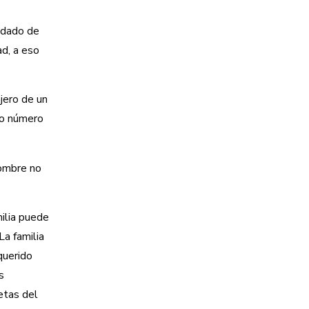
ndado de
d, a eso
jero de un
to número
nombre no
ilia puede
a familia
querido
s
etas del