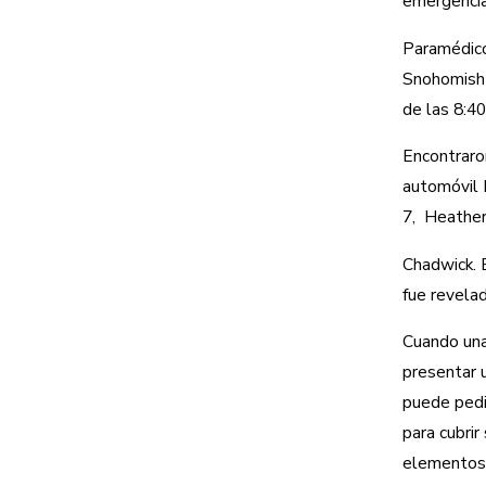
emergencia
Paramédico
Snohomish 
de las 8:40
Encontraro
automóvil 
7, Heathe
Chadwick. 
fue revelad
Cuando una
presentar 
puede pedi
para cubrir
elementos 