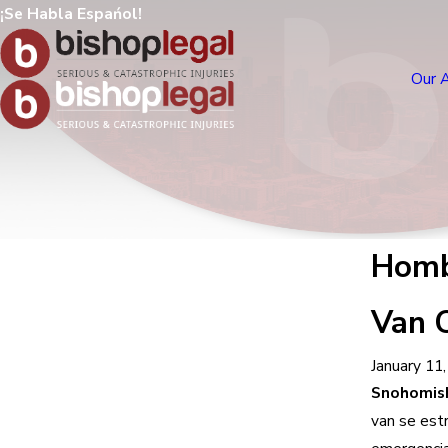
¡Se Habla Espańol!
Our 
Homb
Van 
January 11
Snohomis
van se estr