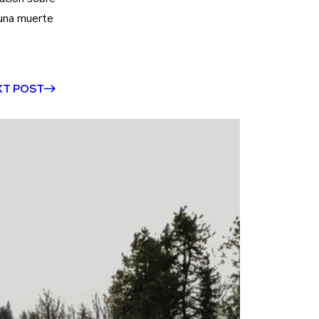
 una muerte
XT POST