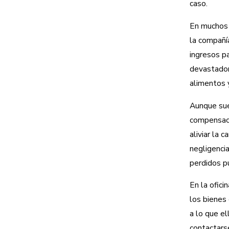
caso.
En muchos c
la compañí
ingresos p
devastadore
alimentos 
Aunque sue
compensaci
aliviar la 
negligencia
perdidos p
En la ofic
los bienes 
a lo que el
contactarse