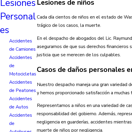
Lesiones
Lesiones de niños
Personal
Cada día cientos de niños en el estado de Was
trágico de los casos, la muerte.
es
En el despacho de abogados del Lic. Raymundo
Accidentes
asegurarnos de que sus derechos financieros s
de Camiones
justicia que se merecen de los culpables.
Accidentes
de
Casos de daños personales e
Motocicletas
Accidentes
Nuestro despacho maneja una gran variedad de
de Peatones
y hemos proporcionado satisfacción a muchas f
Accidentes
Representamos a niños en una variedad de caso
de Autos
responsabilidad del gobierno. Además, repres
Accidentes
negligencia en guarderías, accidentes mientra
de
muerte de niños por negligencia.
Autobuses