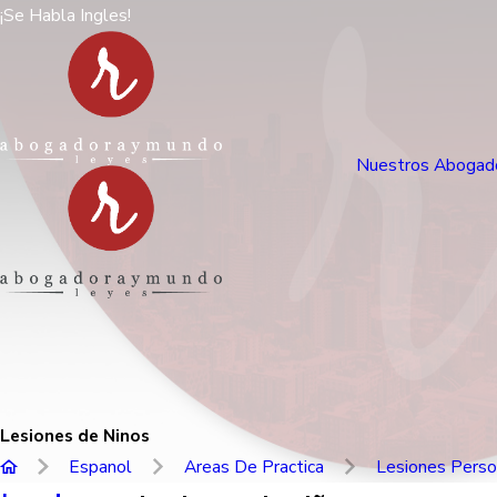
¡Se Habla Ingles!
Nuestros Abogad
Lesiones de Ninos
Espanol
Areas De Practica
Lesiones Perso