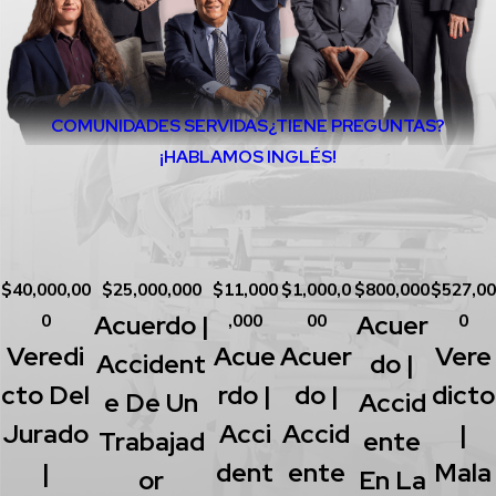
COMUNIDADES SERVIDAS
¿TIENE PREGUNTAS?
¡HABLAMOS INGLÉS!
$40,000,00
$25,000,000
$11,000
$1,000,0
$800,000
$527,00
Acuerdo |
Acuer
0
,000
00
0
Veredi
Acue
Acuer
Vere
Accident
Do |
Cto Del
Rdo |
Do |
Dicto
E De Un
Accid
Jurado
Acci
Accid
|
Trabajad
Ente
|
Dent
Ente
Mala
Or
En La