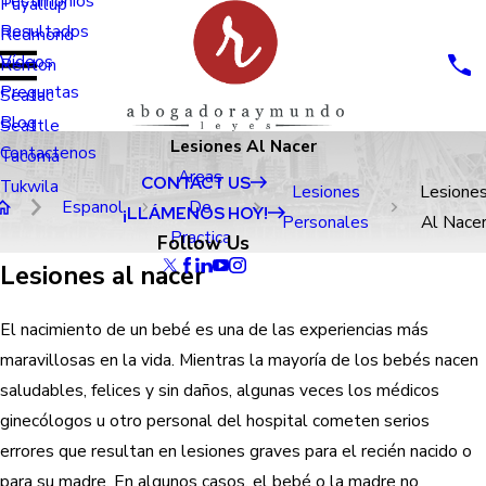
Testimonios
Puyallup
Resultados
Redmond
Vídeos
Renton
Preguntas
Seatac
Blog
Seattle
Lesiones Al Nacer
Contactenos
Tacoma
Areas
CONTACT US
Tukwila
Lesiones
Lesione
Espanol
De
¡LLÁMENOS HOY!
Personales
Al Nace
Practica
Follow Us
Lesiones al nacer
El nacimiento de un bebé es una de las experiencias más
maravillosas en la vida. Mientras la mayoría de los bebés nacen
saludables, felices y sin daños, algunas veces los médicos
ginecólogos u otro personal del hospital cometen serios
errores que resultan en lesiones graves para el recién nacido o
para su madre. En algunos casos, el bebé o la madre no