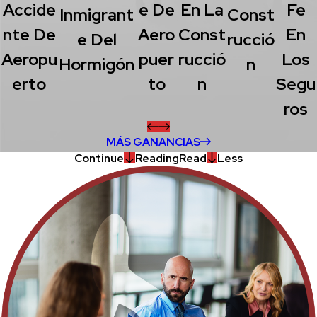
Accide
E De
En La
Fe
Inmigrant
Const
Nte De
Aero
Const
En
E Del
Rucció
Aeropu
Puer
Rucció
Los
Hormigón
N
Erto
To
N
Segu
Ros
MÁS GANANCIAS
Continue
Reading
Read
Less