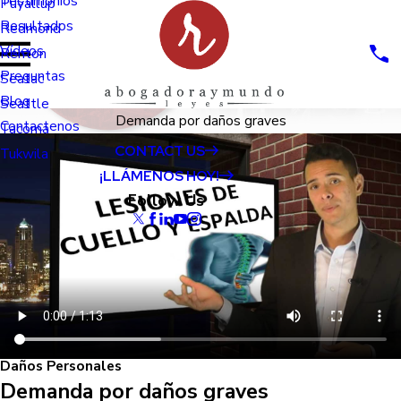
Testimonios
Puyallup
Resultados
Redmond
Vídeos
Renton
Preguntas
Seatac
Blog
Seattle
Demanda por daños graves
Contactenos
Tacoma
CONTACT US
Tukwila
¡LLÁMENOS HOY!
Follow Us
Daños Personales
Demanda por daños graves